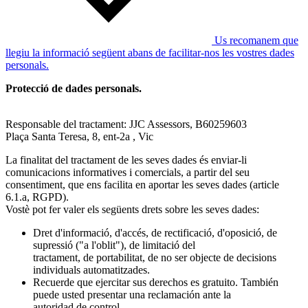
Us recomanem que
llegiu la informació següent abans de facilitar-nos les vostres dades
personals.
Protecció de dades personals.
Responsable del tractament: JJC Assessors, B60259603
Plaça Santa Teresa, 8, ent-2a , Vic
La finalitat del tractament de les seves dades és enviar-li
comunicacions informatives i comercials, a partir del seu
consentiment, que ens facilita en aportar les seves dades (article
6.1.a, RGPD).
Vostè pot fer valer els següents drets sobre les seves dades:
Dret d'informació, d'accés, de rectificació, d'oposició, de
supressió ("a l'oblit"), de limitació del
tractament, de portabilitat, de no ser objecte de decisions
individuals automatitzades.
Recuerde que ejercitar sus derechos es gratuito. También
puede usted presentar una reclamación ante la
autoridad de control.