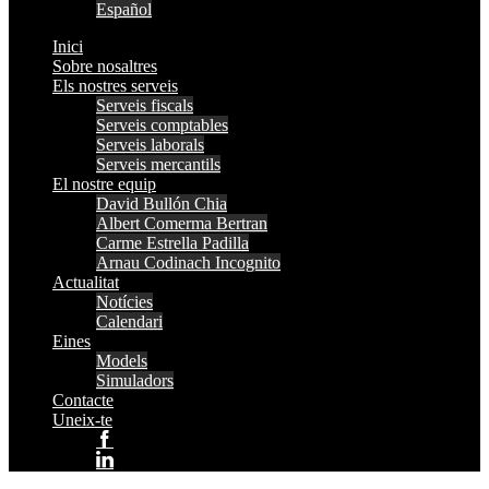
Español
Inici
Sobre nosaltres
Els nostres serveis
Serveis fiscals
Serveis comptables
Serveis laborals
Serveis mercantils
El nostre equip
David Bullón Chia
Albert Comerma Bertran
Carme Estrella Padilla
Arnau Codinach Incognito
Actualitat
Notícies
Calendari
Eines
Models
Simuladors
Contacte
Uneix-te