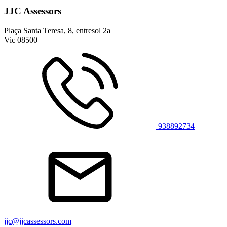
JJC Assessors
Plaça Santa Teresa, 8, entresol 2a
Vic
08500
938892734
jjc@jjcassessors.com