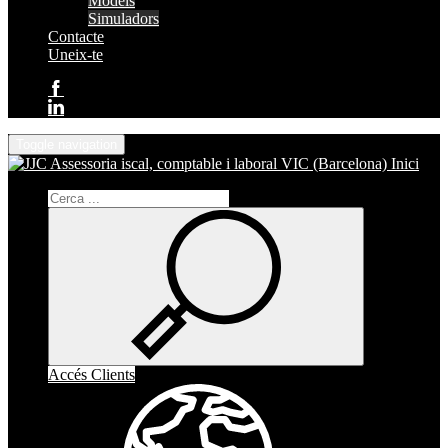
Models
Simuladors
Contacte
Uneix-te
Toggle navigation
Inici
Accés Clients