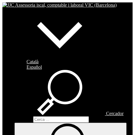
Català
Español
Cercador
Cercador