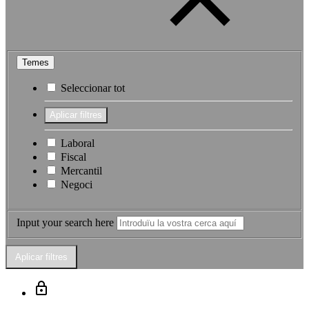
Temes
Seleccionar tot
Laboral
Fiscal
Mercantil
Negoci
Input your search here