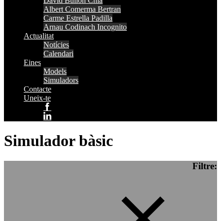
David Bullón Chia
Albert Comerma Bertran
Carme Estrella Padilla
Arnau Codinach Incognito
Actualitat
Notícies
Calendari
Eines
Models
Simuladors
Contacte
Uneix-te
Simulador bàsic
Filtre: