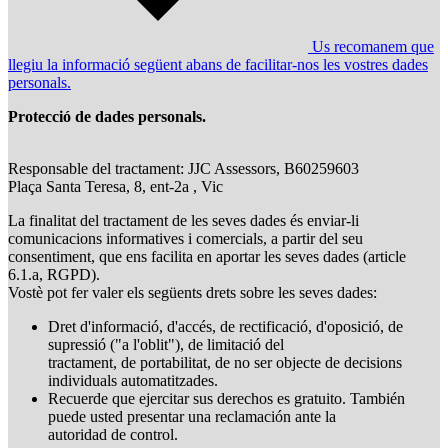
Us recomanem que
llegiu la informació següent abans de facilitar-nos les vostres dades
personals.
Protecció de dades personals.
Responsable del tractament: JJC Assessors, B60259603
Plaça Santa Teresa, 8, ent-2a , Vic
La finalitat del tractament de les seves dades és enviar-li
comunicacions informatives i comercials, a partir del seu
consentiment, que ens facilita en aportar les seves dades (article
6.1.a, RGPD).
Vostè pot fer valer els següents drets sobre les seves dades:
Dret d'informació, d'accés, de rectificació, d'oposició, de
supressió ("a l'oblit"), de limitació del
tractament, de portabilitat, de no ser objecte de decisions
individuals automatitzades.
Recuerde que ejercitar sus derechos es gratuito. También
puede usted presentar una reclamación ante la
autoridad de control.