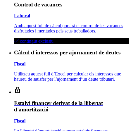
Control de vacances
Laboral
Amb aquest full de càlcul portarà el control de les vacances
disfrutades i meritades pels seus treballadors.
contingut exclusiu
Càlcul d'interessos per ajornament de deutes
Fiscal
Utilitzeu aquest full d’Excel per calcular els interessos que
haureu de satisfer per l’ajornament d’un deute tributari.
Estalvi financer derivat de la llibertat
d'amortització
Fiscal
La llibertat d’amortització suposa estalvis financers