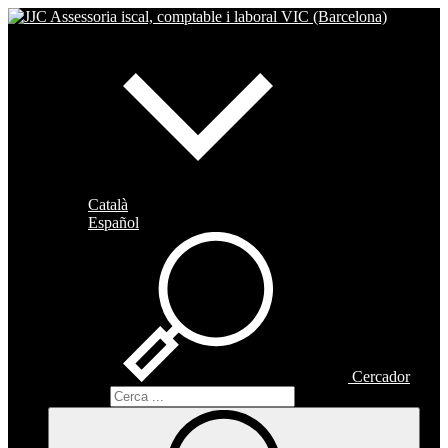
Català
Español
Cercador
Cercador