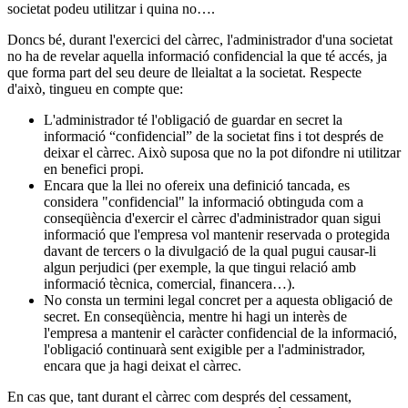
societat podeu utilitzar i quina no….
Doncs bé, durant l'exercici del càrrec, l'administrador d'una societat
no ha de revelar aquella informació confidencial la que té accés, ja
que forma part del seu deure de lleialtat a la societat. Respecte
d'això, tingueu en compte que:
L'administrador té l'obligació de guardar en secret la
informació “confidencial” de la societat fins i tot després de
deixar el càrrec. Això suposa que no la pot difondre ni utilitzar
en benefici propi.
Encara que la llei no ofereix una definició tancada, es
considera "confidencial" la informació obtinguda com a
conseqüència d'exercir el càrrec d'administrador quan sigui
informació que l'empresa vol mantenir reservada o protegida
davant de tercers o la divulgació de la qual pugui causar-li
algun perjudici (per exemple, la que tingui relació amb
informació tècnica, comercial, financera…).
No consta un termini legal concret per a aquesta obligació de
secret. En conseqüència, mentre hi hagi un interès de
l'empresa a mantenir el caràcter confidencial de la informació,
l'obligació continuarà sent exigible per a l'administrador,
encara que ja hagi deixat el càrrec.
En cas que, tant durant el càrrec com després del cessament,