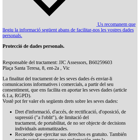
Us recomanem que
llegiu la informació següent abans de facilitar-nos les vostres dades
personals.
Protecció de dades personals.
Responsable del tractament: JJC Assessors, B60259603
Plaça Santa Teresa, 8, ent-2a , Vic
La finalitat del tractament de les seves dades és enviar-li
comunicacions informatives i comercials, a partir del seu
consentiment, que ens facilita en aportar les seves dades (article
6.1.a, RGPD).
Vostè pot fer valer els següents drets sobre les seves dades:
Dret d'informació, d'accés, de rectificació, d'oposició, de
supressió ("a l'oblit"), de limitació del
tractament, de portabilitat, de no ser objecte de decisions
individuals automatitzades.
Recuerde que ejercitar sus derechos es gratuito. También
puede usted presentar una reclamación ante la