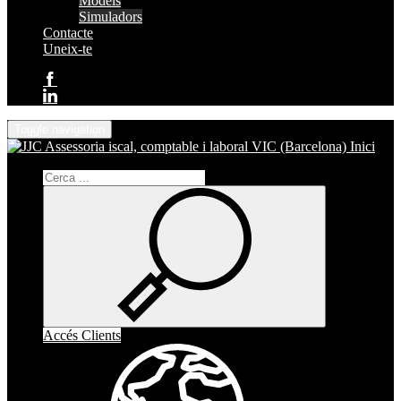
Models
Simuladors
Contacte
Uneix-te
Toggle navigation
Inici
Accés Clients