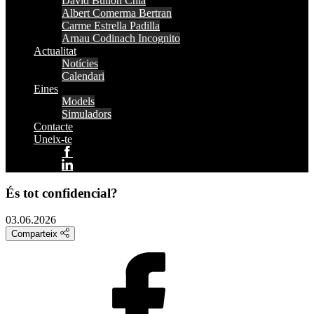
David Bullón Chia
Albert Comerma Bertran
Carme Estrella Padilla
Arnau Codinach Incognito
Actualitat
Notícies
Calendari
Eines
Models
Simuladors
Contacte
Uneix-te
És tot confidencial?
03.06.2026
Comparteix