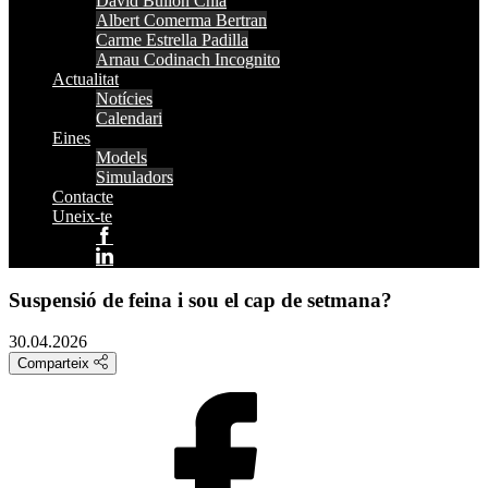
David Bullón Chia
Albert Comerma Bertran
Carme Estrella Padilla
Arnau Codinach Incognito
Actualitat
Notícies
Calendari
Eines
Models
Simuladors
Contacte
Uneix-te
Suspensió de feina i sou el cap de setmana?
30.04.2026
Comparteix