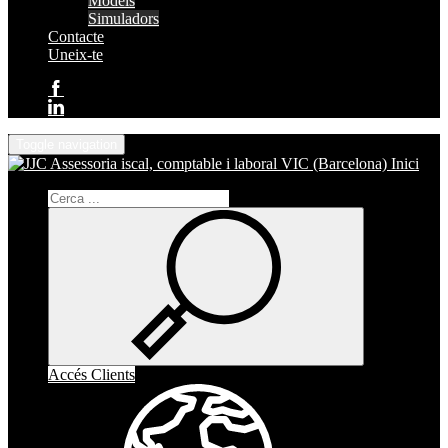
Models
Simuladors
Contacte
Uneix-te
Toggle navigation
Inici
Accés Clients