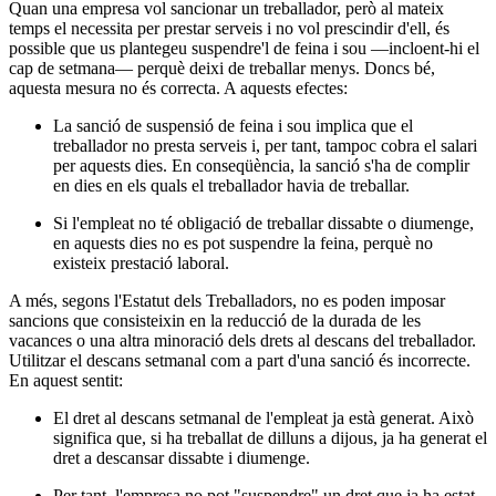
Quan una empresa vol sancionar un treballador, però al mateix
temps el necessita per prestar serveis i no vol prescindir d'ell, és
possible que us plantegeu suspendre'l de feina i sou —incloent-hi el
cap de setmana— perquè deixi de treballar menys. Doncs bé,
aquesta mesura no és correcta. A aquests efectes:
La sanció de suspensió de feina i sou implica que el
treballador no presta serveis i, per tant, tampoc cobra el salari
per aquests dies. En conseqüència, la sanció s'ha de complir
en dies en els quals el treballador havia de treballar.
Si l'empleat no té obligació de treballar dissabte o diumenge,
en aquests dies no es pot suspendre la feina, perquè no
existeix prestació laboral.
A més, segons l'Estatut dels Treballadors, no es poden imposar
sancions que consisteixin en la reducció de la durada de les
vacances o una altra minoració dels drets al descans del treballador.
Utilitzar el descans setmanal com a part d'una sanció és incorrecte.
En aquest sentit:
El dret al descans setmanal de l'empleat ja està generat. Això
significa que, si ha treballat de dilluns a dijous, ja ha generat el
dret a descansar dissabte i diumenge.
Per tant, l'empresa no pot "suspendre" un dret que ja ha estat