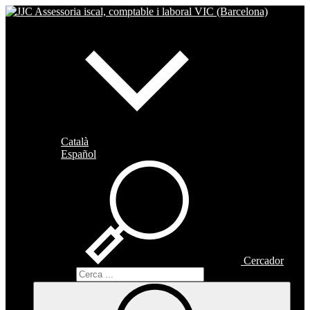
Català
Español
Cercador
Cercador