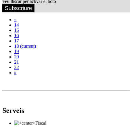
Feu lliscar per activar el botó
Subscriure
«
14
15
16
17
18
(current)
19
20
21
22
»
Serveis