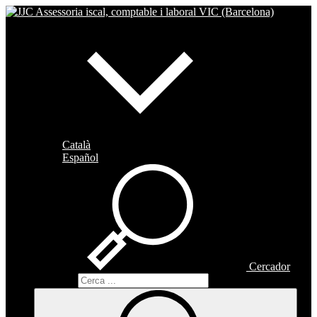
Català
Español
Cercador
Cercador