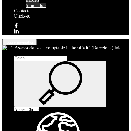
Models
Simuladors
Contacte
Uneix-te
Toggle navigation
Inici
Accés Clients