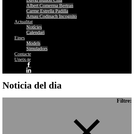
David Bullón Chia
Albert Comerma Bertran
Carme Estrella Padilla
Arnau Codinach Incognito
Actualitat
Notícies
Calendari
Eines
Models
Simuladors
Contacte
Uneix-te
Noticia del dia
Filtre: