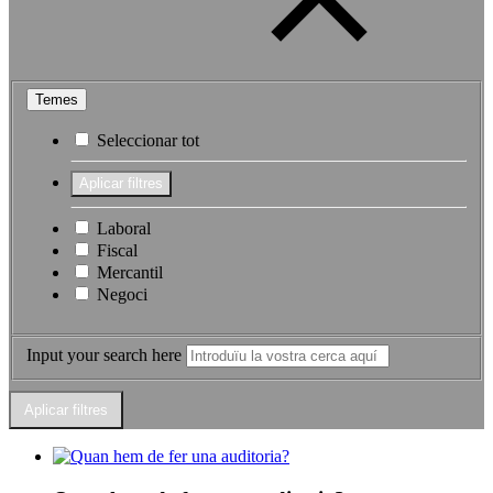
Temes
Seleccionar tot
Laboral
Fiscal
Mercantil
Negoci
Input your search here