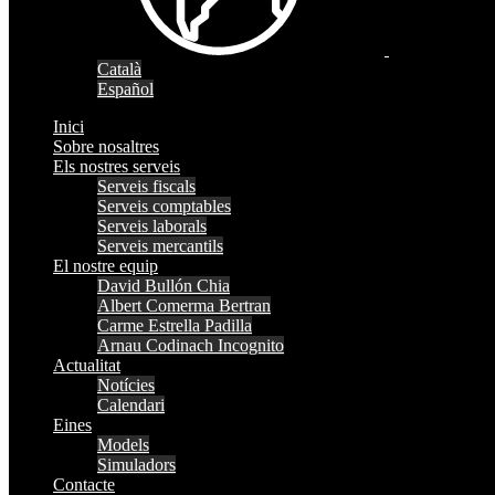
Català
Español
Inici
Sobre nosaltres
Els nostres serveis
Serveis fiscals
Serveis comptables
Serveis laborals
Serveis mercantils
El nostre equip
David Bullón Chia
Albert Comerma Bertran
Carme Estrella Padilla
Arnau Codinach Incognito
Actualitat
Notícies
Calendari
Eines
Models
Simuladors
Contacte