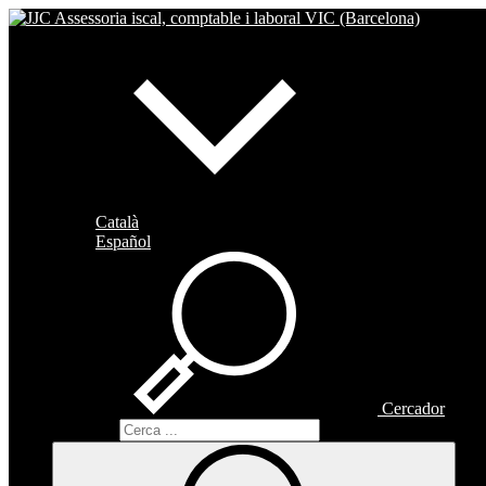
Català
Español
Cercador
Cercador