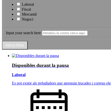
Laboral
Fiscal
Mercantil
Negoci
Input your search here
Disponibles durant la pausa
Laboral
Es pot exigir als treballadors que atenguin trucades i correus ele