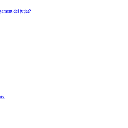
gament del jutjat?
ts.