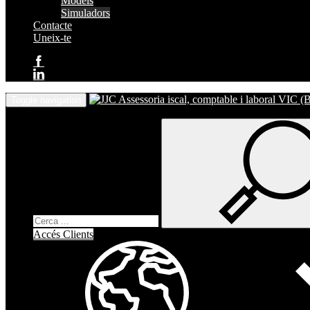
Models
Simuladors
Contacte
Uneix-te
Toggle navigation
Accés Clients